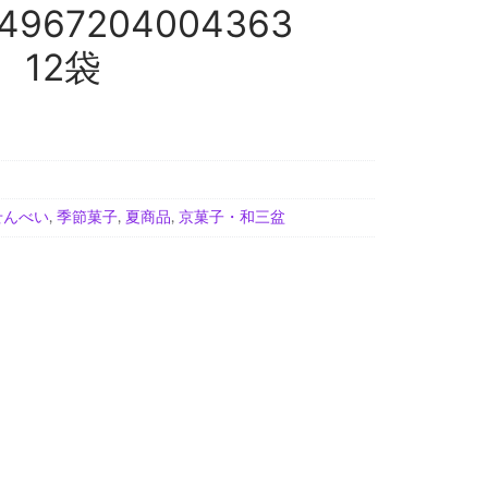
967204004363
 12袋
せんべい
,
季節菓子
,
夏商品
,
京菓子・和三盆