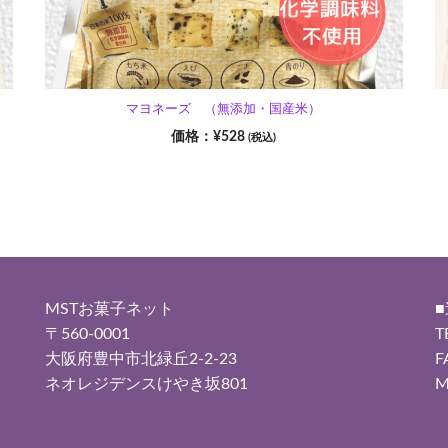
マヨネーズ （無添加・国産米）
¥
528
(税込)
MSTお菓子ネット
〒560-0001
T
大阪府豊中市北緑丘2-2-23
F
ネオレジデンスけやき坂801
M