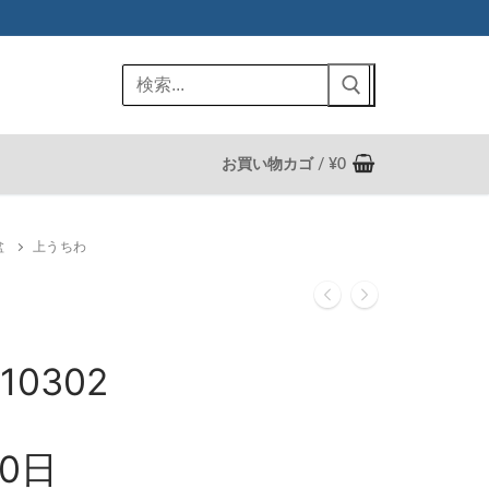
検
索:
お買い物カゴ
/
¥
0
盆
上うちわ
10302
0日