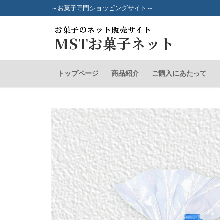
コ
～お菓子専門ショッピングサイト～
ン
お菓子のネット販売サイト
テ
MSTお菓子ネット
ン
ツ
へ
トップページ
商品紹介
ご購入にあたって
ス
キ
ッ
プ