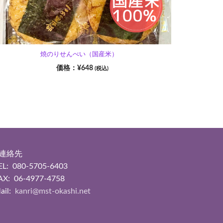
焼のりせんべい（国産米）
¥
648
(税込)
■連絡先
EL: 080-5705-6403
AX: 06-4977-4758
ail:
kanri@mst-okashi.net