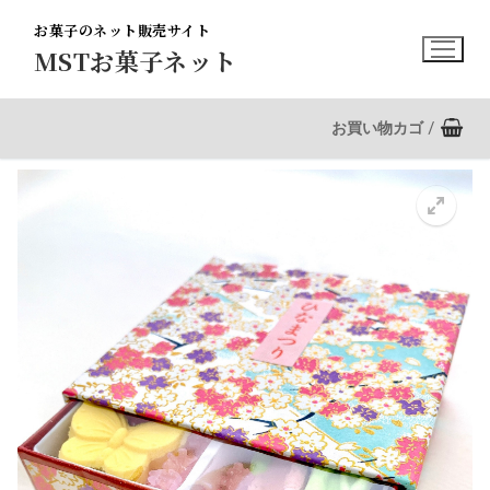
コ
お菓子のネット販売サイト
ン
MSTお菓子ネット
テ
ン
ツ
お買い物カゴ
/
へ
ス
キ
ッ
プ
🔍