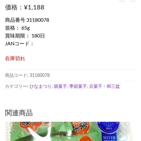
¥
1,188
商品番号 31180078
規格： 65g
賞味期限： 180日
JANコード：
在庫切れ
商品コード:
31180078
カテゴリー:
ひなまつり
,
袋菓子
,
季節菓子
,
京菓子・和三盆
関連商品