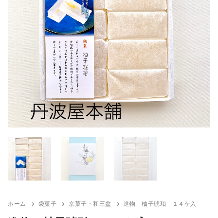
ホーム
袋菓子
京菓子・和三盆
進物 柚子琥珀 １４ケ入