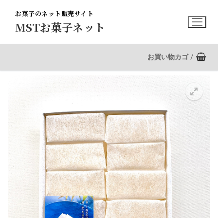
コ
お菓子のネット販売サイト
ン
MSTお菓子ネット
テ
ン
ツ
お買い物カゴ
/
へ
ス
キ
ッ
プ
🔍