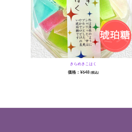
きらめきこはく
¥
648
(税込)