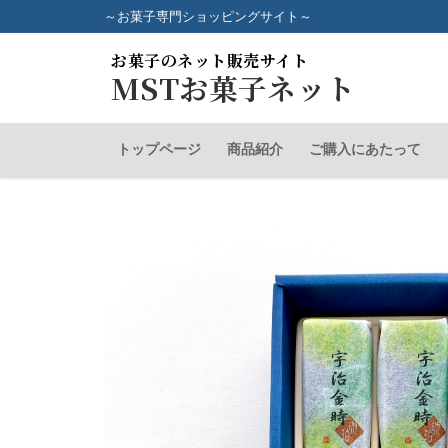
コ
～お菓子専門ショッピングサイト～
ン
お菓子のネット販売サイト
テ
MSTお菓子ネット
ン
ツ
へ
トップページ
商品紹介
ご購入にあたって
ス
キ
ッ
プ