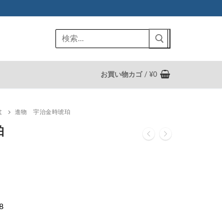
検
索:
お買い物カゴ
/
¥
0
盆
進物 宇治金時琥珀
珀
8