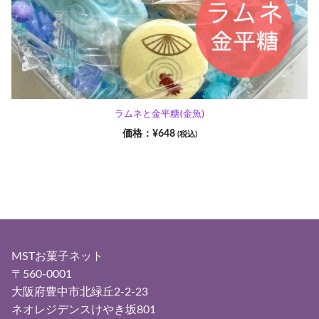
ラムネと金平糖(金魚)
¥
648
(税込)
MSTお菓子ネット
〒560-0001
大阪府豊中市北緑丘2-2-23
ネオレジデンスけやき坂801