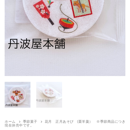
ホーム
季節菓子
花月 正月あそび (栗羊羹） ※季節商品につき
現在休売中です。