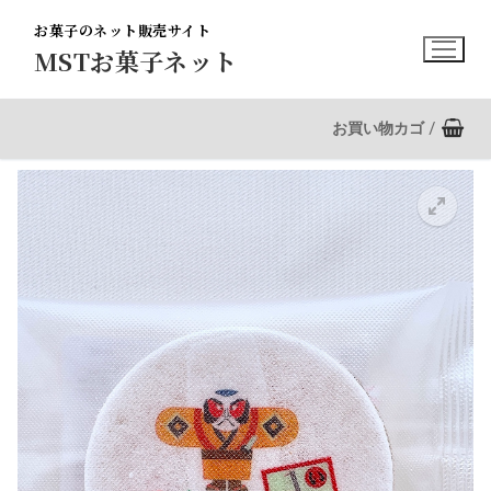
コ
お菓子のネット販売サイト
ン
MSTお菓子ネット
テ
ン
ツ
お買い物カゴ
/
へ
ス
キ
ッ
プ
🔍