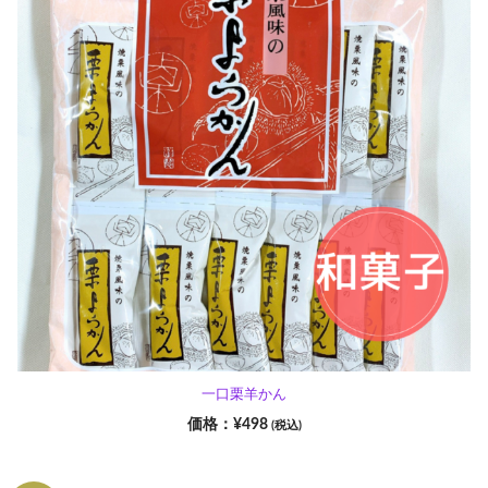
一口栗羊かん
¥
498
(税込)