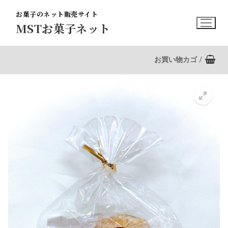
コ
お菓子のネット販売サイト
ン
MSTお菓子ネット
テ
ン
ツ
お買い物カゴ
/
へ
ス
キ
ッ
プ
🔍