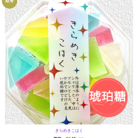
取寄
きらめきこはく