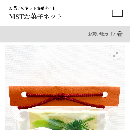
コ
お菓子のネット販売サイト
ン
MSTお菓子ネット
テ
ン
ツ
お買い物カゴ
/
へ
ス
キ
ッ
プ
🔍