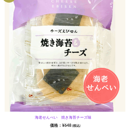
海老せんべい 焼き海苔チーズ味
¥
648
(税込)