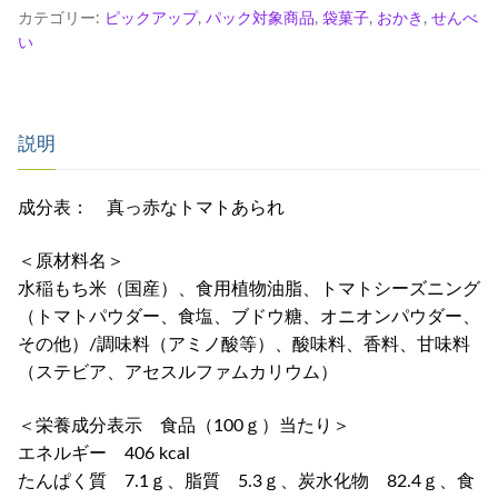
ト
カテゴリー:
ピックアップ
,
パック対象商品
,
袋菓子
,
おかき
,
せんべ
マ
い
ト
あ
ら
説明
れ
個
成分表： 真っ赤なトマトあられ
＜原材料名＞
水稲もち米（国産）、食用植物油脂、トマトシーズニング
（トマトパウダー、食塩、ブドウ糖、オニオンパウダー、
その他）/調味料（アミノ酸等）、酸味料、香料、甘味料
（ステビア、アセスルファムカリウム）
＜栄養成分表示 食品（100ｇ）当たり＞
エネルギー 406 kcal
たんぱく質 7.1ｇ、脂質 5.3ｇ、炭水化物 82.4ｇ、食