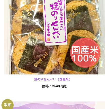
焼のりせんべい（国産米）
¥
648
(税込)
取寄