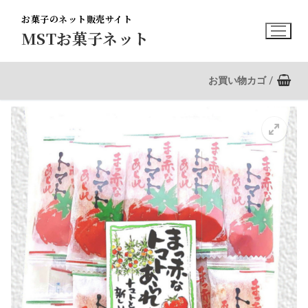
コ
お菓子のネット販売サイト
ン
MSTお菓子ネット
テ
ン
ツ
お買い物カゴ
/
へ
ス
キ
ッ
プ
🔍