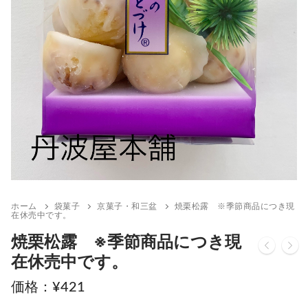
ホーム
袋菓子
京菓子・和三盆
焼栗松露 ※季節商品につき現
在休売中です。
焼栗松露 ※季節商品につき現
在休売中です。
¥
421