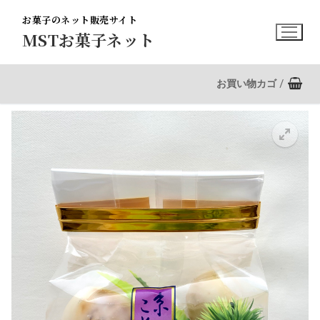
コ
お菓子のネット販売サイト
ン
MSTお菓子ネット
テ
ン
ツ
お買い物カゴ
/
へ
ス
キ
ッ
プ
🔍