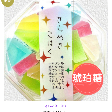
取寄
きらめきこはく