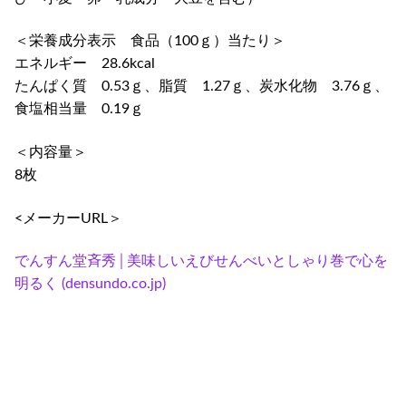
個
＜栄養成分表示 食品（100ｇ）当たり＞
エネルギー 28.6kcal
たんぱく質 0.53ｇ、脂質 1.27ｇ、炭水化物 3.76ｇ、
食塩相当量 0.19ｇ
＜内容量＞
8枚
<メーカーURL＞
でんすん堂斉秀│美味しいえびせんべいとしゃり巻で心を
明るく (densundo.co.jp)