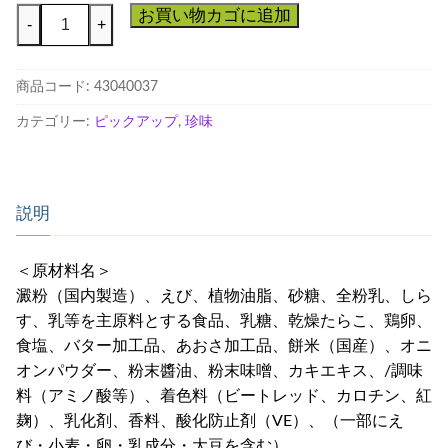
海
お買い物カゴに追加
-
+
老
せ
商品コード:
43040037
ん
べ
カテゴリー:
ピックアップ
,
珍味
い
た
ら
説明
こ
ク
リ
＜原材料名＞
ー
澱粉（国内製造）、えび、植物油脂、砂糖、全粉乳、しら
ム
す、乳等を主原料とする食品、乳糖、乾燥たらこ、鶏卵、
＆
食塩、バター加工品、あおさ加工品、餅米（国産）、オニ
し
オンパウダー、粉末醬油、粉末味噌、カキエキス、/調味
ら
料（アミノ酸等）、着色料（ビートレッド、カロチン、紅
す
麹）、乳化剤、香料、酸化防止剤（VE）、（一部にえ
味
び・小麦・卵・乳成分・大豆を含む）