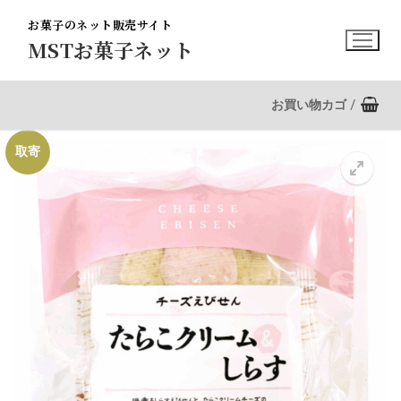
コ
お菓子のネット販売サイト
ン
MSTお菓子ネット
テ
ン
ツ
お買い物カゴ
/
へ
ス
取寄
キ
ッ
プ
🔍