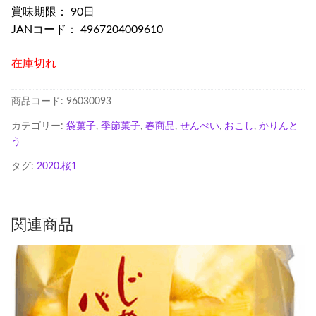
賞味期限： 90日
JANコード： 4967204009610
在庫切れ
商品コード:
96030093
カテゴリー:
袋菓子
,
季節菓子
,
春商品
,
せんべい
,
おこし
,
かりんと
う
タグ:
2020.桜1
関連商品