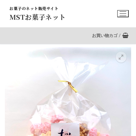
コ
お菓子のネット販売サイト
ン
MSTお菓子ネット
テ
ン
ツ
お買い物カゴ
/
へ
ス
キ
ッ
プ
🔍