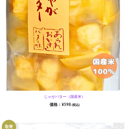
じゃがバター（国産米）
¥
598
(税込)
取寄