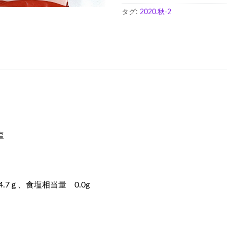
ん
タグ:
2020.秋-2
個
塩
.7ｇ、食塩相当量 0.0g