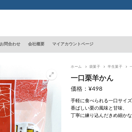
お問合わせ
会社概要
マイアカウントページ
ホーム
袋菓子
半生菓子
一口栗羊かん
¥
498
🔍
手軽に食べられる一口サイズ
香ばしい栗の風味と甘味、
丁寧に練り込んだきめ細かな