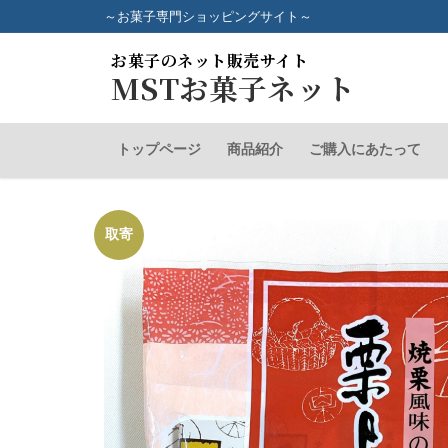
コ
～お菓子専門ショッピングサイト～
ン
お菓子のネット販売サイト
テ
MSTお菓子ネット
ン
ツ
へ
トップページ
商品紹介
ご購入にあたって
ス
キ
ッ
取寄
プ