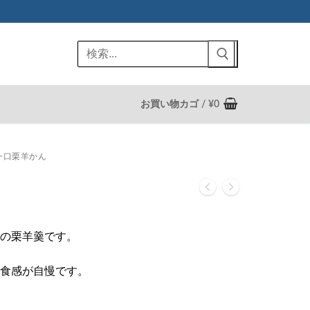
検
索:
お買い物カゴ
/
¥
0
一口栗羊かん
の栗羊羹です。
食感が自慢です。