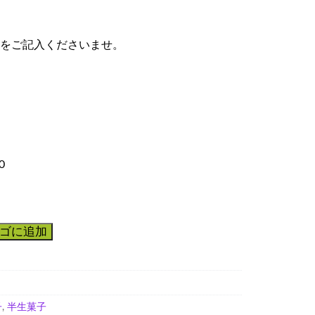
をご記入くださいませ。
0
ゴに追加
子
,
半生菓子