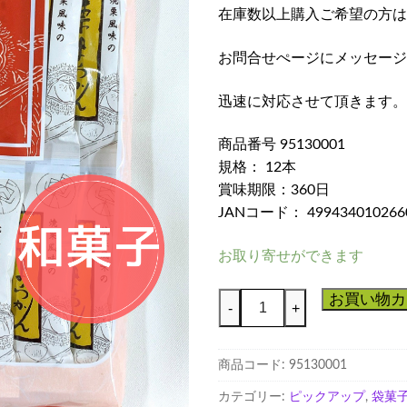
在庫数以上購入ご希望の方は
お問合せぺージにメッセージ
迅速に対応させて頂きます。
商品番号 95130001
規格： 12本
賞味期限：360日
JANコード： 499434010266
お取り寄せができます
一
お買い物カ
-
+
口
栗
商品コード:
95130001
羊
か
カテゴリー:
ピックアップ
,
袋菓