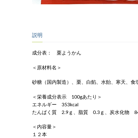
説明
成分表： 栗ようかん
＜原材料名＞
砂糖（国内製造）、栗、白餡、水飴、寒天、食
＜栄養成分表示 100gあたり＞
エネルギー 353kcal
たんぱく質 2.9ｇ、脂質 0.3ｇ、炭水化物 84
＜内容量＞
１２本