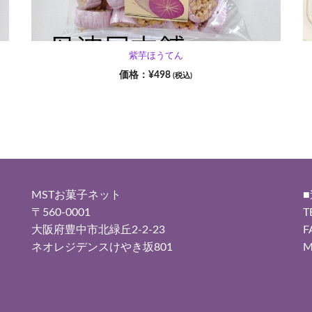
紫芋ほうてん
¥
498
(税込)
MSTお菓子ネット
〒560-0001
T
大阪府豊中市北緑丘2-2-23
F
ネオレジデンスけやき坂801
M