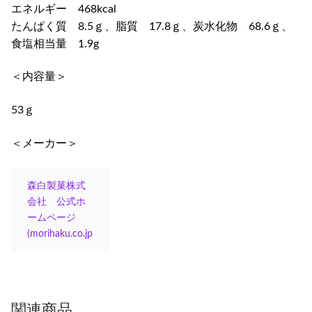
エネルギー 468kcal
たんぱく質 8.5ｇ、脂質 17.8ｇ、炭水化物 68.6ｇ、
食塩相当量 1.9g
＜内容量＞
53ｇ
＜メーカー＞
森白製菓株式
会社 公式ホ
ームページ
(morihaku.co.jp
関連商品