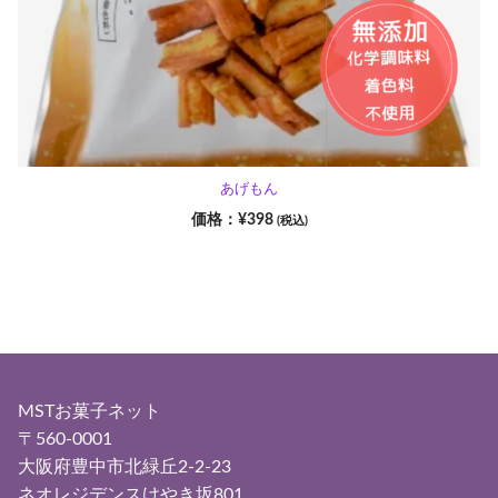
あげもん
¥
398
(税込)
MSTお菓子ネット
〒560-0001
大阪府豊中市北緑丘2-2-23
ネオレジデンスけやき坂801