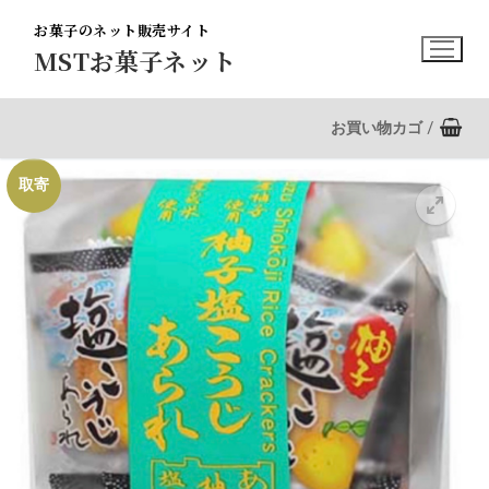
コ
お菓子のネット販売サイト
ン
MSTお菓子ネット
テ
ン
ツ
お買い物カゴ
/
へ
ス
取寄
キ
ッ
プ
🔍