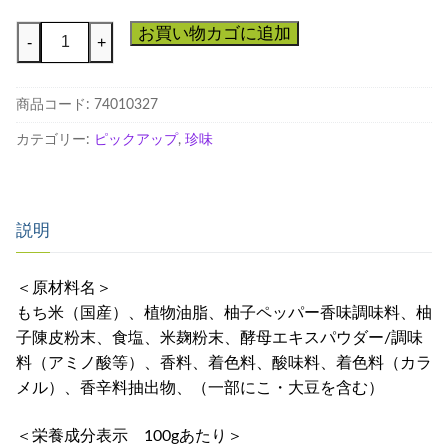
柚
お買い物カゴに追加
-
+
子
塩
商品コード:
74010327
こ
う
カテゴリー:
ピックアップ
,
珍味
じ
あ
ら
説明
れ
個
＜原材料名＞
もち米（国産）、植物油脂、柚子ペッパー香味調味料、柚
子陳皮粉末、食塩、米麹粉末、酵母エキスパウダー/調味
料（アミノ酸等）、香料、着色料、酸味料、着色料（カラ
メル）、香辛料抽出物、（一部にこ・大豆を含む）
＜栄養成分表示 100gあたり＞