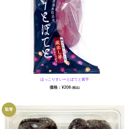
ほっこりすいーとぽてと紫芋
¥
208
(税込)
取寄