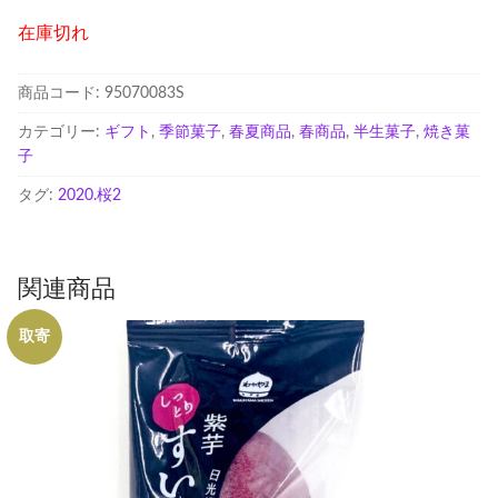
在庫切れ
商品コード:
95070083S
カテゴリー:
ギフト
,
季節菓子
,
春夏商品
,
春商品
,
半生菓子
,
焼き菓
子
タグ:
2020.桜2
関連商品
取寄