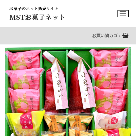
コ
お菓子のネット販売サイト
ン
MSTお菓子ネット
テ
ン
ツ
お買い物カゴ
/
へ
ス
キ
ッ
プ
🔍