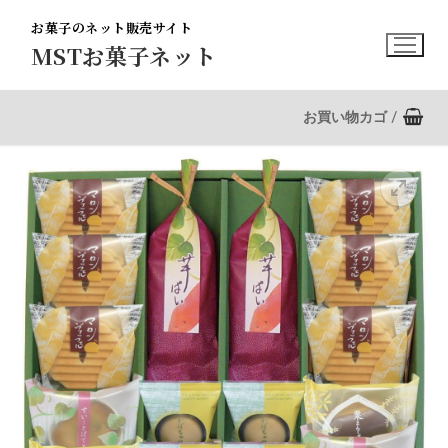
コ
お菓子のネット販売サイト
ン
MSTお菓子ネット
テ
ン
ツ
お買い物カゴ
/
へ
ス
キ
ッ
プ
🔍