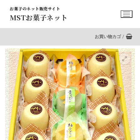
コ
お菓子のネット販売サイト
ン
MSTお菓子ネット
テ
ン
ツ
お買い物カゴ
/
へ
ス
キ
ッ
プ
🔍