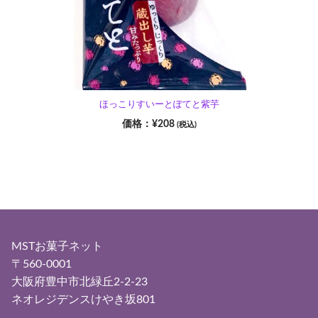
ほっこりすいーとぽてと紫芋
¥
208
(税込)
MSTお菓子ネット
〒560-0001
大阪府豊中市北緑丘2-2-23
ネオレジデンスけやき坂801