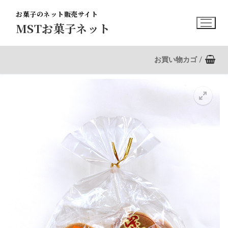
コ
お菓子のネット販売サイト
ン
MSTお菓子ネット
テ
ン
ツ
お買い物カゴ
/
へ
ス
キ
ッ
プ
🔍