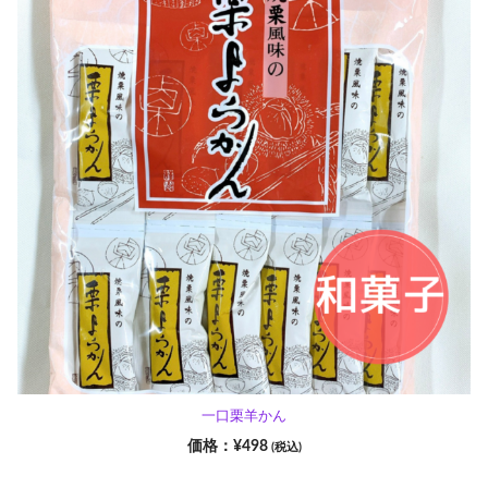
一口栗羊かん
¥
498
(税込)