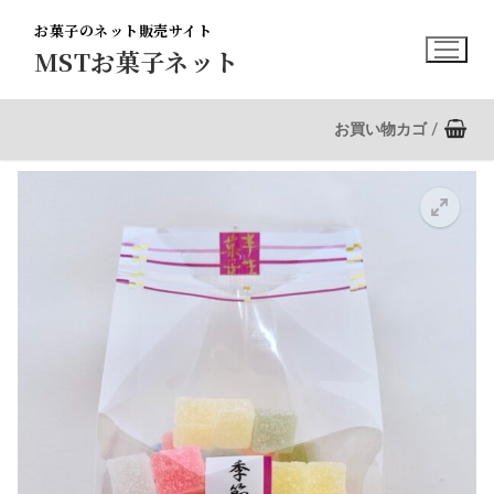
コ
お菓子のネット販売サイト
ン
MSTお菓子ネット
テ
ン
ツ
お買い物カゴ
/
へ
ス
キ
ッ
プ
🔍