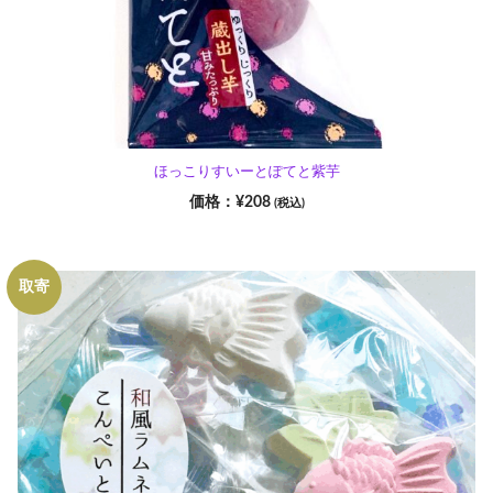
ほっこりすいーとぽてと紫芋
¥
208
(税込)
取寄