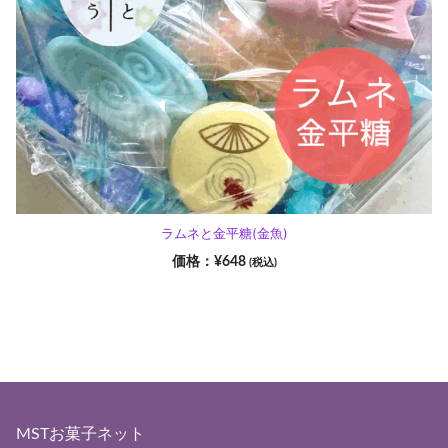
ラムネと金平糖(金魚)
¥
648
(税込)
MSTお菓子ネット