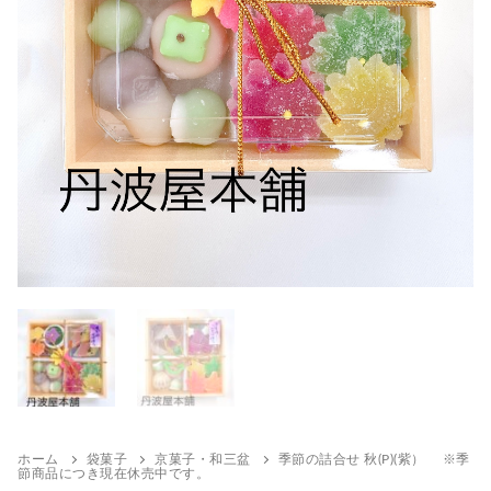
ホーム
袋菓子
京菓子・和三盆
季節の詰合せ 秋(P)(紫） ※季
節商品につき現在休売中です。