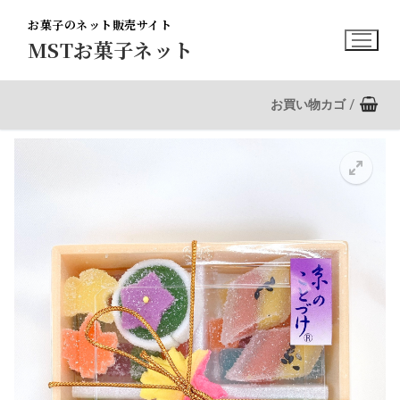
コ
お菓子のネット販売サイト
ン
MSTお菓子ネット
テ
ン
ツ
お買い物カゴ
/
へ
ス
キ
ッ
プ
🔍