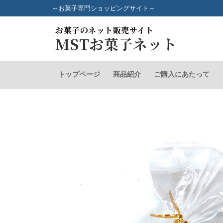
コ
～お菓子専門ショッピングサイト～
ン
お菓子のネット販売サイト
テ
MSTお菓子ネット
ン
ツ
へ
トップページ
商品紹介
ご購入にあたって
ス
キ
ッ
プ