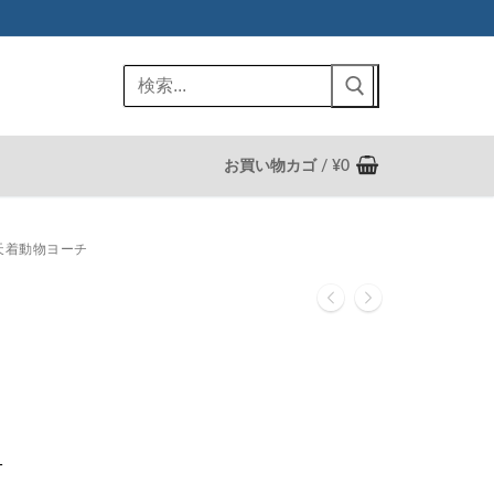
検
索:
お買い物カゴ
/
¥
0
天着動物ヨーチ
1