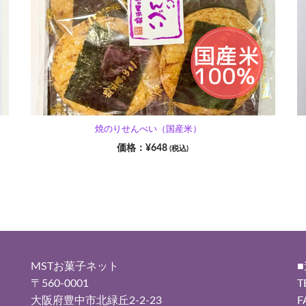
焼のりせんべい（国産米）
¥
648
(税込)
MSTお菓子ネット
〒560-0001
T
大阪府豊中市北緑丘2-2-23
F