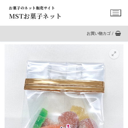
コ
お菓子のネット販売サイト
ン
MSTお菓子ネット
テ
ン
ツ
お買い物カゴ
/
へ
ス
キ
ッ
プ
🔍