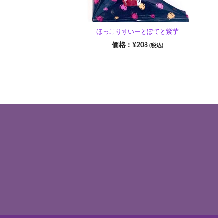
ほっこりすいーとぽてと紫芋
¥
208
(税込)