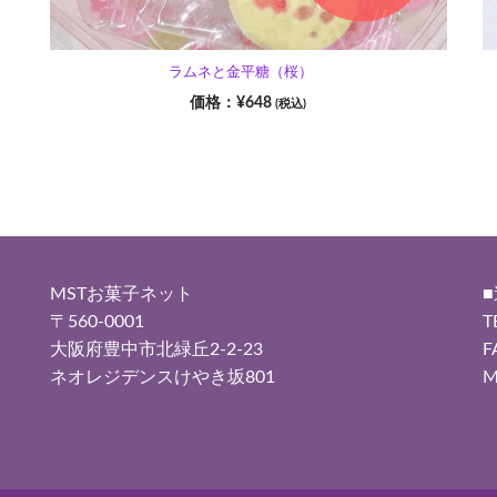
ラムネと金平糖（桜）
¥
648
(税込)
MSTお菓子ネット
〒560-0001
T
大阪府豊中市北緑丘2-2-23
F
ネオレジデンスけやき坂801
M