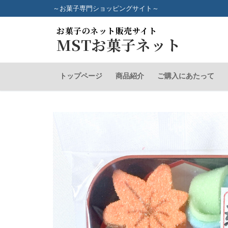
コ
～お菓子専門ショッピングサイト～
ン
お菓子のネット販売サイト
テ
MSTお菓子ネット
ン
ツ
へ
トップページ
商品紹介
ご購入にあたって
ス
キ
ッ
プ