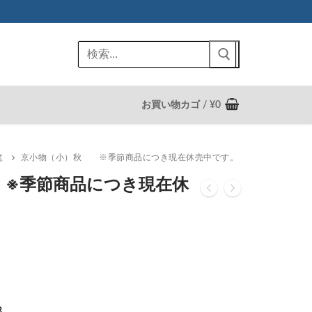
検
索:
お買い物カゴ
/
¥
0
盆
京小物（小）秋 ※季節商品につき現在休売中です。
※季節商品につき現在休
3