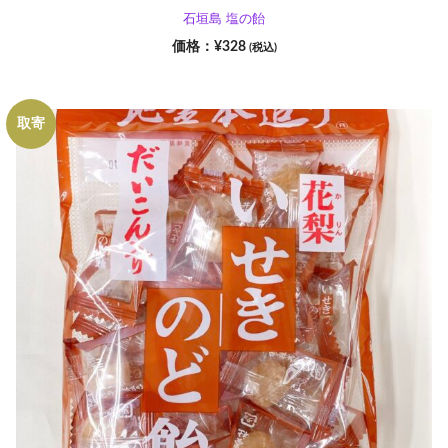
石垣島 塩の飴
¥
328
(税込)
取寄