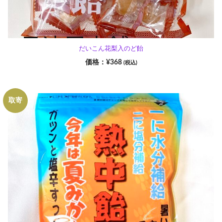
だいこん花梨入のど飴
¥
368
(税込)
取寄