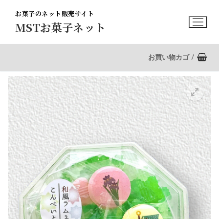
コ
お菓子のネット販売サイト
ン
MSTお菓子ネット
テ
ン
ツ
お買い物カゴ
/
へ
ス
キ
ッ
プ
🔍