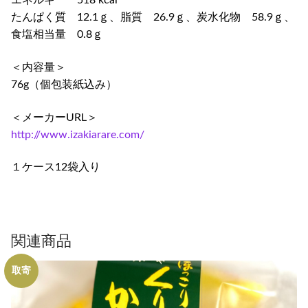
エネルギー 518 kcal
たんぱく質 12.1ｇ、脂質 26.9ｇ、炭水化物 58.9ｇ、
食塩相当量 0.8ｇ
＜内容量＞
76g（個包装紙込み）
＜メーカーURL＞
http://www.izakiarare.com/
１ケース12袋入り
関連商品
取寄