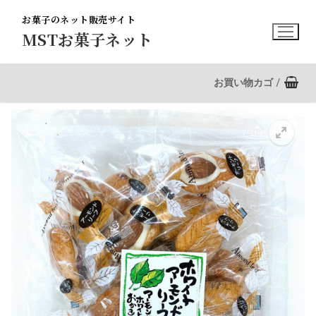
コ
お菓子のネット販売サイト
ン
MSTお菓子ネット
テ
ン
ツ
お買い物カゴ
/
へ
ス
キ
ッ
プ
🔍