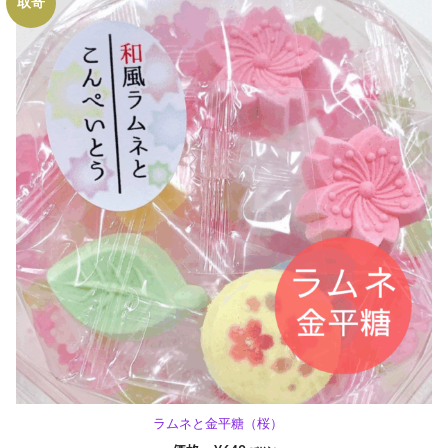
取寄
ラムネと金平糖（桜）