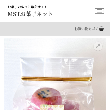
コ
お菓子のネット販売サイト
ン
MSTお菓子ネット
テ
ン
ツ
お買い物カゴ
/
へ
ス
キ
ッ
プ
🔍