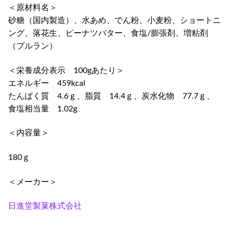
＜原材料名＞
砂糖（国内製造）、水あめ、でん粉、小麦粉、ショートニ
ング、落花生、ピーナツバター、食塩/膨張剤、増粘剤
（プルラン）
＜栄養成分表示 100gあたり＞
エネルギー 459kcal
たんぱく質 4.6ｇ、脂質 14.4ｇ、炭水化物 77.7ｇ、
食塩相当量 1.02g
＜内容量＞
180ｇ
＜メーカー＞
日進堂製菓株式会社