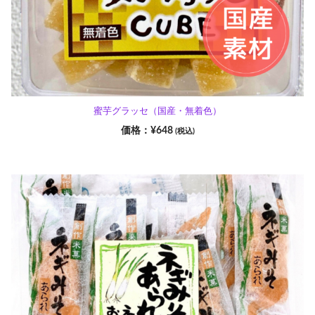
蜜芋グラッセ（国産・無着色）
¥
648
(税込)