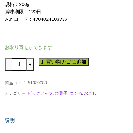
規格：200g
賞味期限：120日
JANコード：4904024103937
お取り寄せができます
ピ
お買い物カゴに追加
-
+
ー
ナ
商品コード:
51030080
ツ
バ
カテゴリー:
ピックアップ
,
袋菓子
,
つくね
,
おこし
タ
ー
個
説明