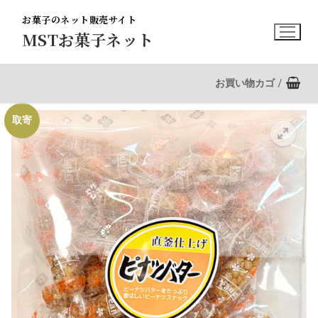
コ
お菓子のネット販売サイト
ン
MSTお菓子ネット
テ
ン
ツ
お買い物カゴ
/
へ
ス
取寄
キ
ッ
プ
🔍