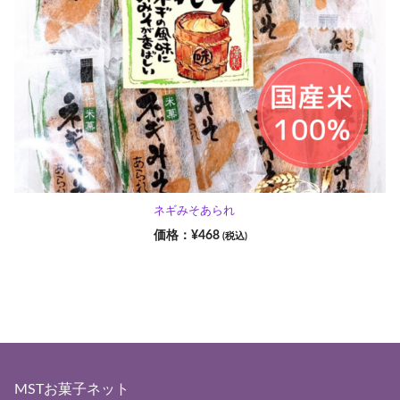
ネギみそあられ
¥
468
(税込)
MSTお菓子ネット