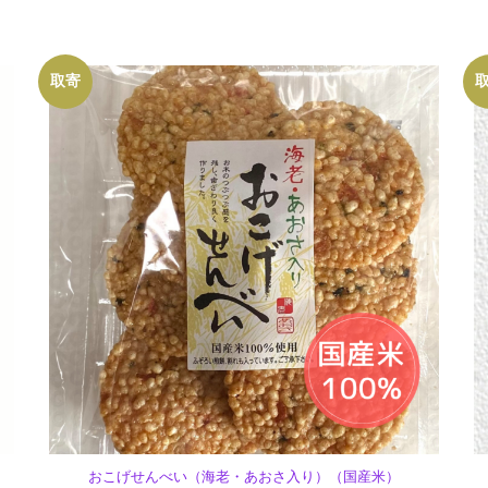
ん
個
取寄
おこげせんべい（海老・あおさ入り）（国産米）