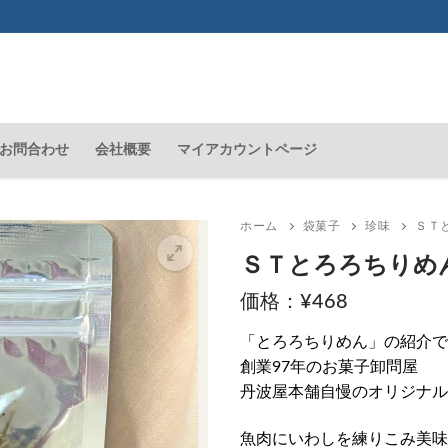
お問合わせ
会社概要
マイアカウントページ
ホーム
袋菓子
珍味
ＳＴ
ＳＴとろろちりめ
¥
468
🔍
「とろろちりめん」の紹介で
創業97年のお菓子卸問屋
丹波屋本舗自慢のオリジナル
魚肉にいわしを練りこみ美味