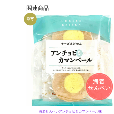
関連商品
取寄
海老せんべいアンチョビ＆カマンベール味