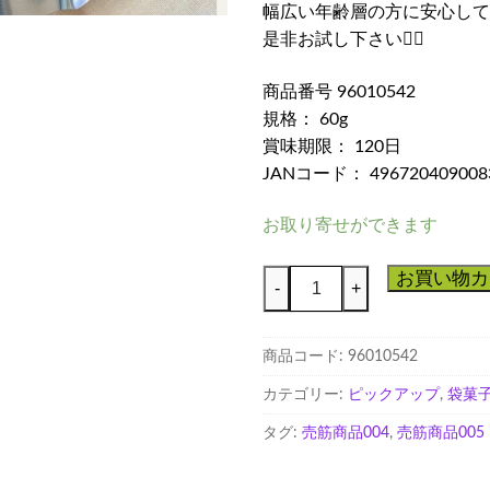
幅広い年齢層の方に安心して
是非お試し下さい🙇‍♀️
商品番号 96010542
規格： 60g
賞味期限： 120日
JANコード： 496720409008
お取り寄せができます
Ｓ
お買い物カ
-
+
Ｔ
と
商品コード:
96010542
ろ
ろ
カテゴリー:
ピックアップ
,
袋菓
ち
タグ:
売筋商品004
,
売筋商品005
り
め