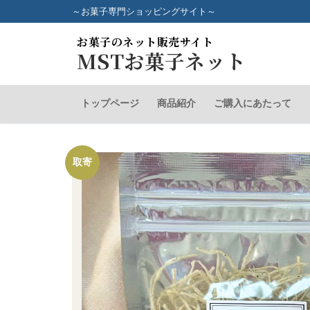
コ
～お菓子専門ショッピングサイト～
ン
お菓子のネット販売サイト
テ
MSTお菓子ネット
ン
ツ
へ
トップページ
商品紹介
ご購入にあたって
ス
キ
ッ
取寄
プ