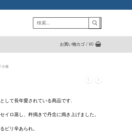
検
索:
お買い物カゴ
/
¥
0
ダ小僧
として長年愛されている商品です.
セイロ蒸し、杵搗きで丹念に搗き上げました。
るピリ辛あられ。