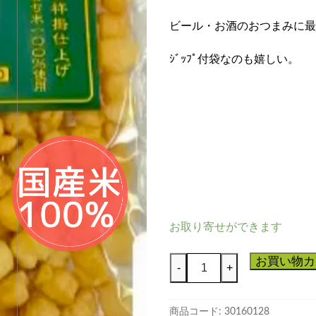
ビール・お酒のおつまみに最
ｼﾞｯﾌﾟ付袋なのも嬉しい。
お取り寄せができます
サ
お買い物カ
-
+
ラ
ダ
商品コード:
30160128
小