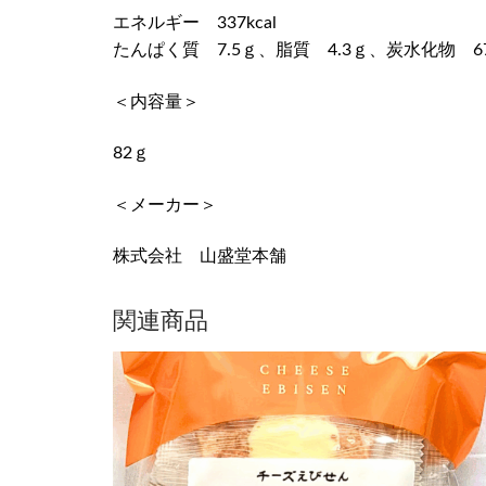
エネルギー 337kcal
たんぱく質 7.5ｇ、脂質 4.3ｇ、炭水化物 67
＜内容量＞
82ｇ
＜メーカー＞
株式会社 山盛堂本舗
関連商品