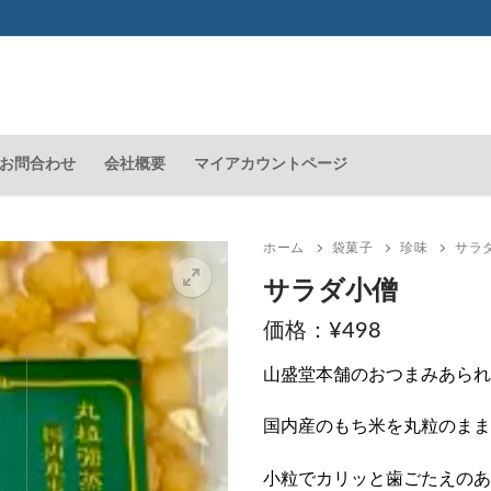
お問合わせ
会社概要
マイアカウントページ
ホーム
袋菓子
珍味
サラ
サラダ小僧
¥
498
🔍
山盛堂本舗のおつまみあられ
国内産のもち米を丸粒のまま
小粒でカリッと歯ごたえのあ