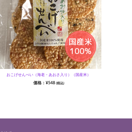
おこげせんべい（海老・あおさ入り）（国産米）
¥
548
(税込)