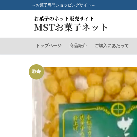
コ
～お菓子専門ショッピングサイト～
ン
お菓子のネット販売サイト
テ
MSTお菓子ネット
ン
ツ
へ
トップページ
商品紹介
ご購入にあたって
ス
キ
ッ
取寄
プ