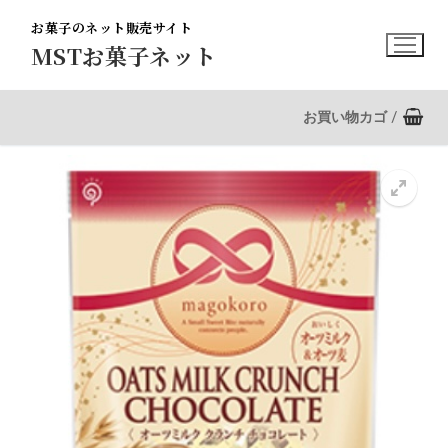
コ
お菓子のネット販売サイト
ン
MSTお菓子ネット
テ
ン
ツ
お買い物カゴ
/
へ
ス
キ
ッ
プ
🔍