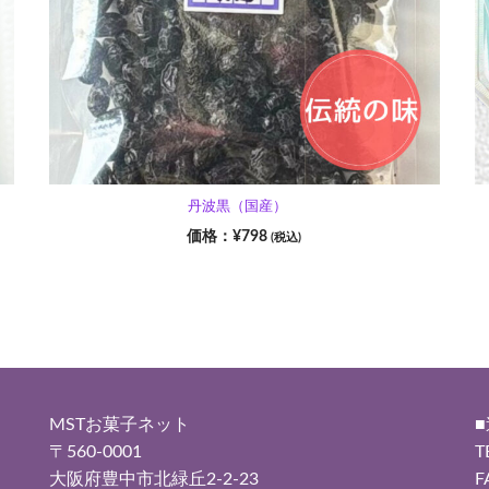
丹波黒（国産）
¥
798
(税込)
MSTお菓子ネット
〒560-0001
T
大阪府豊中市北緑丘2-2-23
F