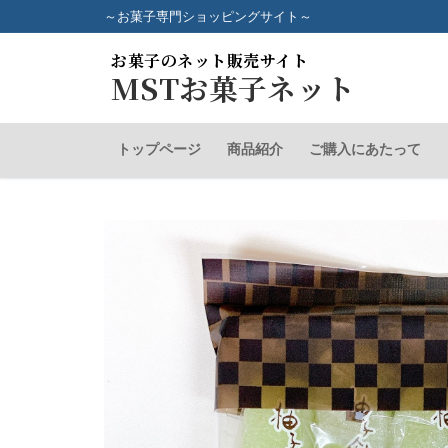
コ
～お菓子専門ショッピングサイト～
ン
お菓子のネット販売サイト
テ
MSTお菓子ネット
ン
ツ
へ
トップページ
商品紹介
ご購入にあたって
ス
キ
ッ
プ