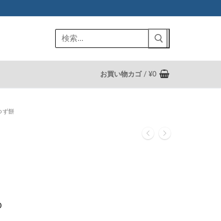
検
索:
お買い物カゴ
/
¥
0
ゆず餅
0