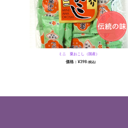
ミニ 粟おこし（国産）
¥
398
(税込)