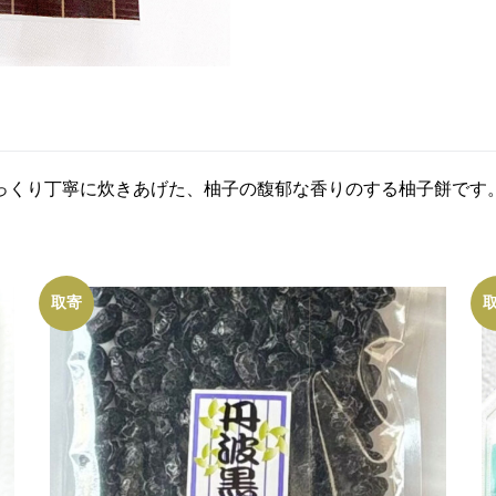
っくり丁寧に炊きあげた、柚子の馥郁な香りのする柚子餅です
取寄