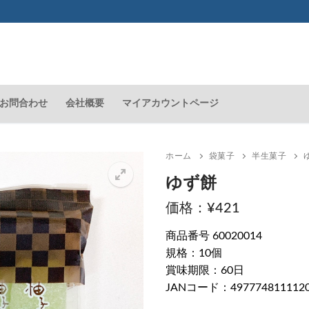
お問合わせ
会社概要
マイアカウントページ
ホーム
袋菓子
半生菓子
ゆず餅
¥
421
🔍
商品番号 60020014
規格：10個
賞味期限：60日
JANコード：497774811112