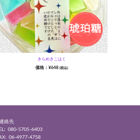
きらめきこはく
¥
648
(税込)
■連絡先
EL: 080-5705-6403
AX: 06-4977-4758