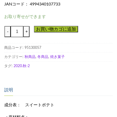
JANコード： 4994340107733
お取り寄せができます
ほ
お買い物カゴに追加
-
+
っ
こ
商品コード:
95130057
り
す
カテゴリー:
秋商品
,
冬商品
,
焼き菓子
い
タグ:
2020.秋-2
ー
と
ぽ
て
説明
と
個
成分表： スイートポテト