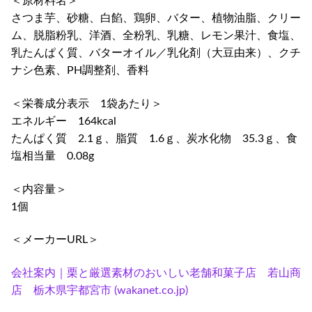
＜原材料名＞
さつま芋、砂糖、白餡、鶏卵、バター、植物油脂、クリー
ム、脱脂粉乳、洋酒、全粉乳、乳糖、レモン果汁、食塩、
乳たんぱく質、バターオイル／乳化剤（大豆由来）、クチ
ナシ色素、PH調整剤、香料
＜栄養成分表示 1袋あたり＞
エネルギー 164kcal
たんぱく質 2.1ｇ、脂質 1.6ｇ、炭水化物 35.3ｇ、食
塩相当量 0.08g
＜内容量＞
1個
＜メーカーURL＞
会社案内｜栗と厳選素材のおいしい老舗和菓子店 若山商
店 栃木県宇都宮市 (wakanet.co.jp)