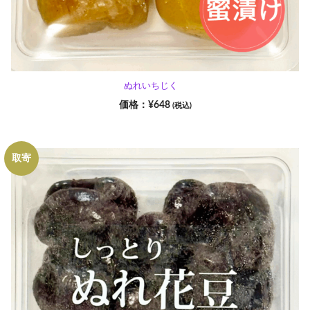
ぬれいちじく
¥
648
(税込)
取寄