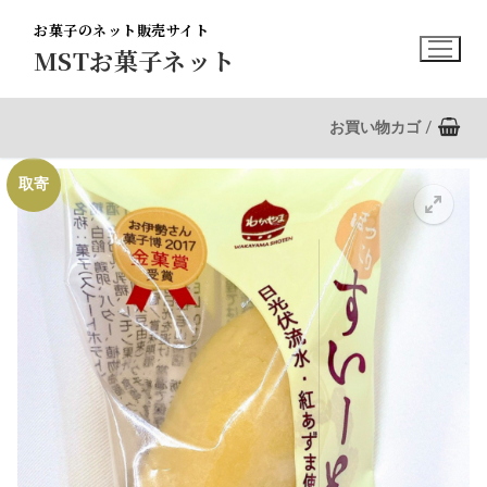
コ
お菓子のネット販売サイト
ン
MSTお菓子ネット
テ
ン
ツ
お買い物カゴ
/
へ
ス
取寄
キ
ッ
プ
🔍