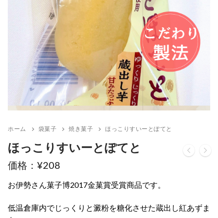
ホーム
袋菓子
焼き菓子
ほっこりすいーとぽてと
ほっこりすいーとぽてと
¥
208
お伊勢さん菓子博2017金菓賞受賞商品です。
低温倉庫内でじっくりと澱粉を糖化させた蔵出し紅あずま