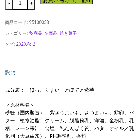
お買い物カゴに追加
-
+
っ
こ
商品コード:
95130058
り
す
カテゴリー:
秋商品
,
冬商品
,
焼き菓子
い
タグ:
2020.秋-2
ー
と
ぽ
て
説明
と
紫
成分表： ほっこりすいーとぽてと紫芋
芋
個
＜原材料名＞
砂糖（国内製造）、紫さつまいも、さつまいも、鶏卵、バ
ター、植物油脂、クリーム、脱脂粉乳、洋酒、全粉乳、乳
糖、レモン果汁、食塩、乳たんぱく質、バターオイル／乳
化剤（大豆由来）、PH調整剤、香料