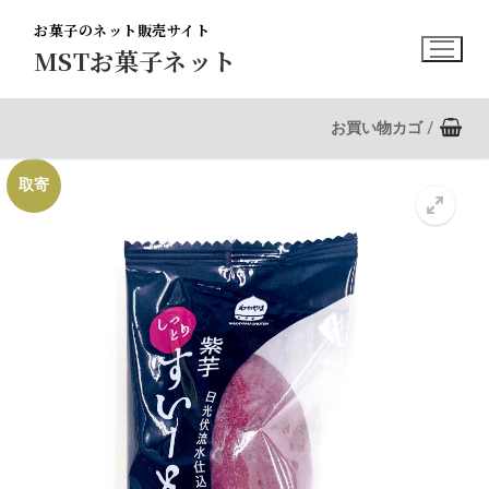
コ
お菓子のネット販売サイト
ン
MSTお菓子ネット
テ
ン
ツ
お買い物カゴ
/
へ
ス
取寄
キ
ッ
プ
🔍