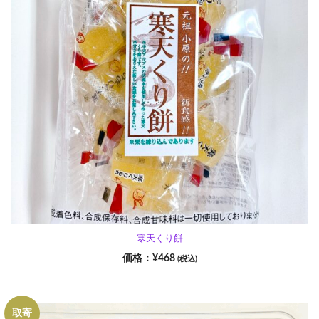
寒天くり餅
¥
468
(税込)
取寄