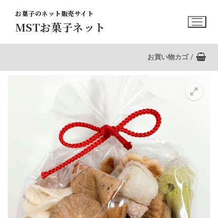
コ
お菓子のネット販売サイト
ン
MSTお菓子ネット
テ
ン
ツ
お買い物カゴ
/
へ
ス
キ
ッ
プ
🔍