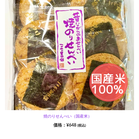
焼のりせんべい（国産米）
¥
648
(税込)