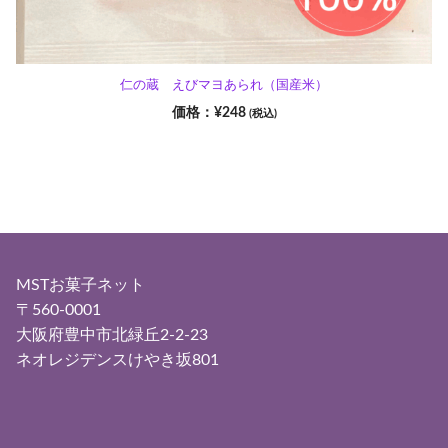
仁の蔵 えびマヨあられ（国産米）
¥
248
(税込)
MSTお菓子ネット
〒560-0001
大阪府豊中市北緑丘2-2-23
ネオレジデンスけやき坂801