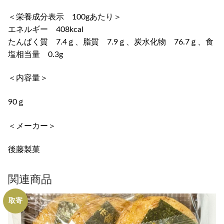
＜栄養成分表示 100gあたり＞
エネルギー 408kcal
たんぱく質 7.4ｇ、脂質 7.9ｇ、炭水化物 76.7ｇ、食
塩相当量 0.3g
＜内容量＞
90ｇ
＜メーカー＞
後藤製菓
関連商品
取寄