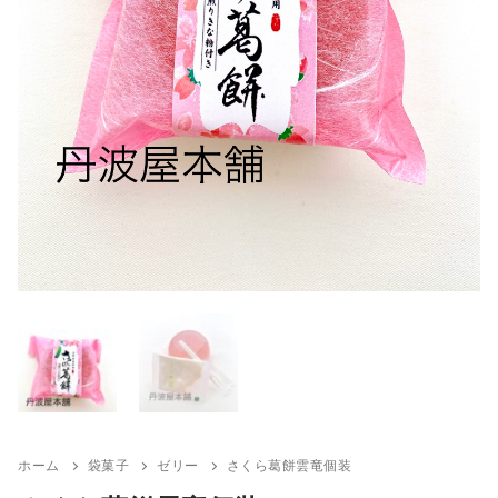
ホーム
袋菓子
ゼリー
さくら葛餅雲竜個装