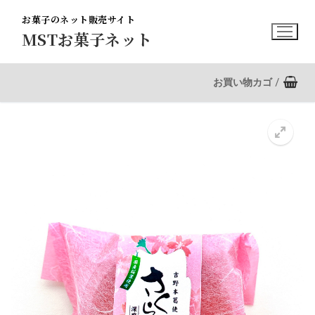
コ
お菓子のネット販売サイト
ン
MSTお菓子ネット
テ
ン
ツ
お買い物カゴ
/
へ
ス
キ
ッ
プ
🔍