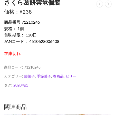
さくら葛餅雲竜個装
¥
238
商品番号 71210245
規格： 1個
賞味期限： 120日
JANコード： 4510628006408
在庫切れ
商品コード:
71210245
カテゴリー:
袋菓子
,
季節菓子
,
春商品
,
ゼリー
タグ:
2020.桜1
関連商品