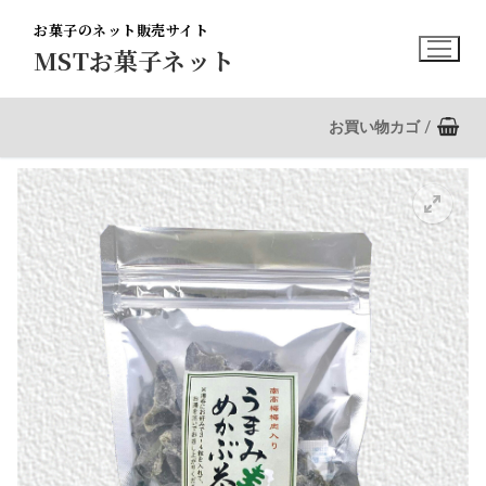
コ
お菓子のネット販売サイト
ン
MSTお菓子ネット
テ
ン
ツ
お買い物カゴ
/
へ
ス
キ
ッ
プ
🔍