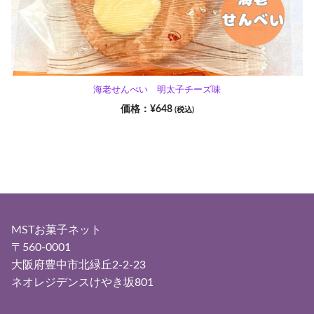
海老せんべい 明太子チーズ味
¥
648
(税込)
MSTお菓子ネット
〒560-0001
大阪府豊中市北緑丘2-2-23
ネオレジデンスけやき坂801