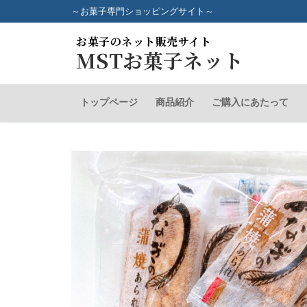
コ
～お菓子専門ショッピングサイト～
ン
お菓子のネット販売サイト
テ
MSTお菓子ネット
ン
ツ
へ
トップページ
商品紹介
ご購入にあたって
ス
キ
ッ
プ