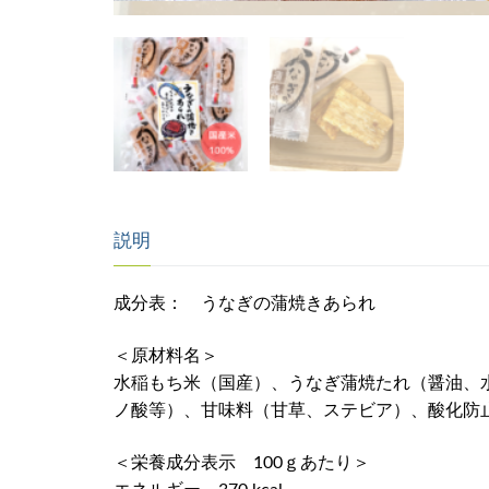
説明
成分表： うなぎの蒲焼きあられ
＜原材料名＞
水稲もち米（国産）、うなぎ蒲焼たれ（醤油、
ノ酸等）、甘味料（甘草、ステビア）、酸化防止
＜栄養成分表示 100ｇあたり＞