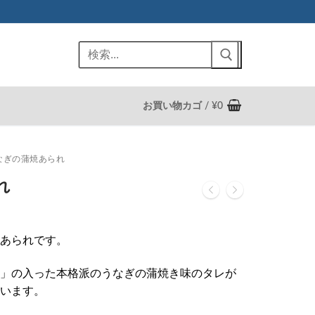
検
索:
お買い物カゴ
/
¥
0
なぎの蒲焼あられ
られ
あられです。
」の入った本格派のうなぎの蒲焼き味のタレが
います。