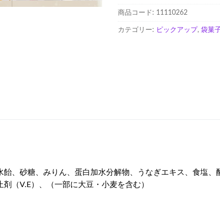
ぎ
商品コード:
11110262
の
蒲
カテゴリー:
ピックアップ
,
袋菓
焼
あ
ら
れ
個
水飴、砂糖、みりん、蛋白加水分解物、うなぎエキス、食塩、
剤（V.E）、（一部に大豆・小麦を含む）