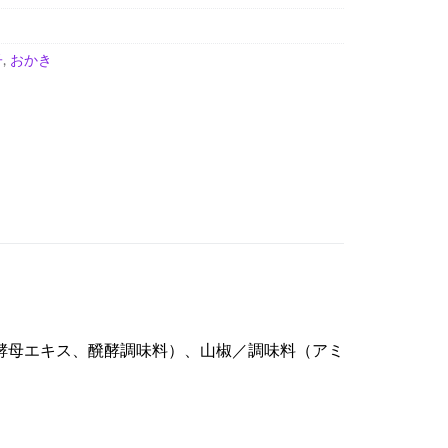
子
,
おかき
酵母エキス、醗酵調味料）、山椒／調味料（アミ