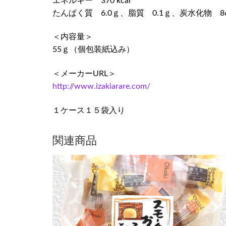
エネルギー 370 kcal
たんぱく質 6.0ｇ、脂質 0.1ｇ、炭水化物 86
＜内容量＞
55ｇ（個包装紙込み）
＜メーカーURL＞
http://www.izakiarare.com/
１ケース１５袋入り
関連商品