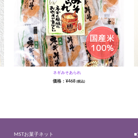
ネギみそあられ
¥
468
(税込)
MSTお菓子ネット