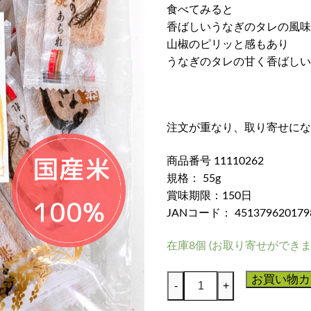
食べてみると
香ばしいうなぎのタレの風味
山椒のピリッと感もあり
うなぎのタレの甘く香ばしい
注文が重なり、取り寄せにな
商品番号 11110262
規格： 55g
賞味期限：150日
JANコード： 451379620179
在庫8個 (お取り寄せができま
う
お買い物カ
-
+
な