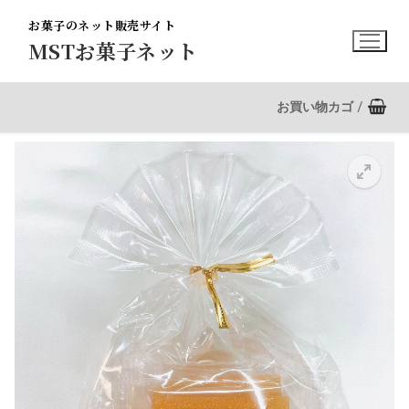
コ
お菓子のネット販売サイト
ン
MSTお菓子ネット
テ
ン
ツ
お買い物カゴ
/
へ
ス
キ
ッ
プ
🔍