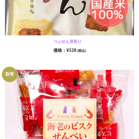
つぶせん深煎り
¥
528
(税込)
取寄