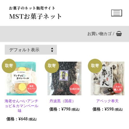
コ
お菓子のネット販売サイト
ン
MSTお菓子ネット
テ
ン
ツ
お買い物カゴ
/
へ
ス
キ
ッ
取寄
取寄
取寄
プ
海老せんべいアンチ
丹波黒（国産）
アベック奉天
ョビ＆カマンベール
¥
798
¥
598
(税込)
(税込)
味
¥
648
(税込)