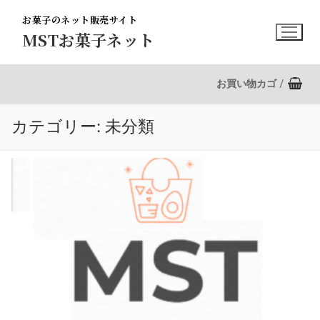
コ
お菓子のネット販売サイト
ン
MSTお菓子ネット
テ
ン
ツ
お買い物カゴ
/
へ
ス
カテゴリー:
未分類
キ
ッ
プ