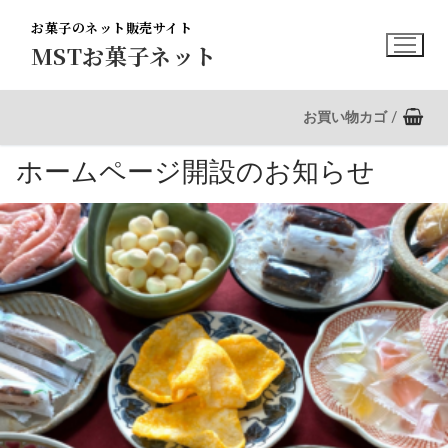
コ
お菓子のネット販売サイト
ン
MSTお菓子ネット
テ
ン
ツ
お買い物カゴ
/
へ
ス
ホームページ開設のお知らせ
キ
ッ
プ